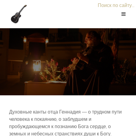
Поиск по сайту...
Духовные канты отца Геннадия — о трудном пути
человека к покаянию, о заблудшем и
пробуждающемся к познанию Бога сердце, о
земных и небесных странствиях души к Богу.