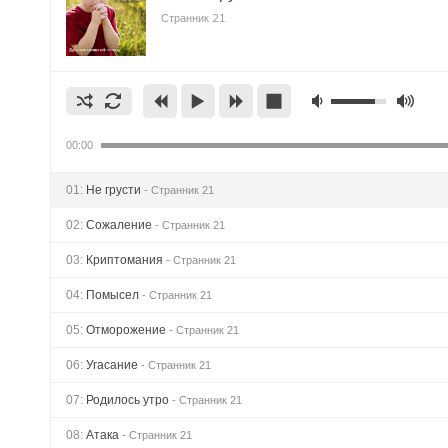
Странник 21
00:00
01:
Не грусти
- Странник 21
02:
Cожаление
- Странник 21
03:
Криптомания
- Странник 21
04:
Помысел
- Странник 21
05:
Отморожение
- Странник 21
06:
Угасание
- Странник 21
07:
Родилось утро
- Странник 21
08:
Атака
- Странник 21